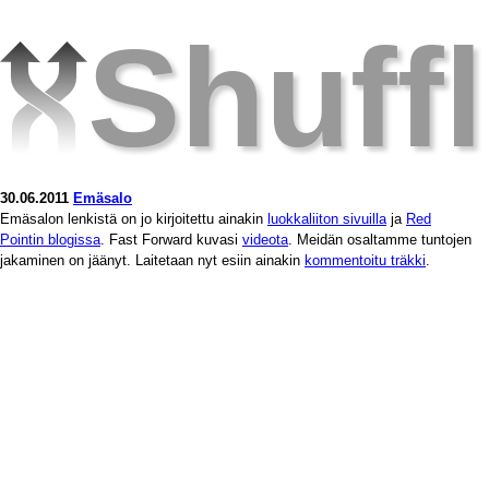
Shuff
30.06.2011
Emäsalo
Emäsalon lenkistä on jo kirjoitettu ainakin
luokkaliiton sivuilla
ja
Red
Pointin blogissa
. Fast Forward kuvasi
videota
. Meidän osaltamme tuntojen
jakaminen on jäänyt. Laitetaan nyt esiin ainakin
kommentoitu träkki
.