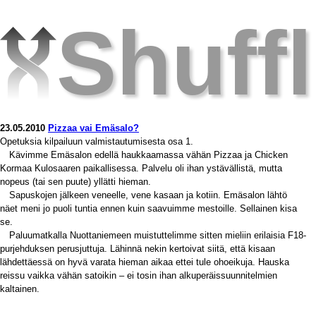
Shuff
23.05.2010
Pizzaa vai Emäsalo?
Opetuksia kilpailuun valmistautumisesta osa 1.
Kävimme Emäsalon edellä haukkaamassa vähän Pizzaa ja Chicken
Kormaa Kulosaaren paikallisessa. Palvelu oli ihan ystävällistä, mutta
nopeus (tai sen puute) yllätti hieman.
Sapuskojen jälkeen veneelle, vene kasaan ja kotiin. Emäsalon lähtö
näet meni jo puoli tuntia ennen kuin saavuimme mestoille. Sellainen kisa
se.
Paluumatkalla Nuottaniemeen muistuttelimme sitten mieliin erilaisia F18-
purjehduksen perusjuttuja. Lähinnä nekin kertoivat siitä, että kisaan
lähdettäessä on hyvä varata hieman aikaa ettei tule ohoeikuja. Hauska
reissu vaikka vähän satoikin – ei tosin ihan alkuperäissuunnitelmien
kaltainen.