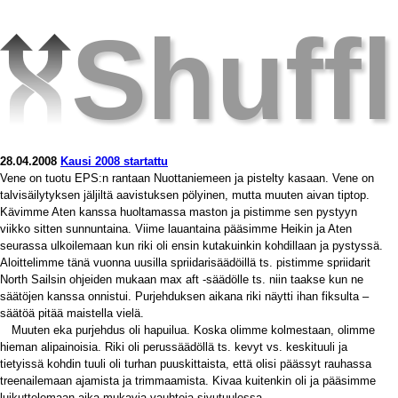
Shuff
28.04.2008
Kausi 2008 startattu
Vene on tuotu EPS:n rantaan Nuottaniemeen ja pistelty kasaan. Vene on
talvisäilytyksen jäljiltä aavistuksen pölyinen, mutta muuten aivan tiptop.
Kävimme Aten kanssa huoltamassa maston ja pistimme sen pystyyn
viikko sitten sunnuntaina. Viime lauantaina pääsimme Heikin ja Aten
seurassa ulkoilemaan kun riki oli ensin kutakuinkin kohdillaan ja pystyssä.
Aloittelimme tänä vuonna uusilla spriidarisäädöillä ts. pistimme spriidarit
North Sailsin ohjeiden mukaan max aft -säädölle ts. niin taakse kun ne
säätöjen kanssa onnistui. Purjehduksen aikana riki näytti ihan fiksulta –
säätöä pitää maistella vielä.
Muuten eka purjehdus oli hapuilua. Koska olimme kolmestaan, olimme
hieman alipainoisia. Riki oli perussäädöllä ts. kevyt vs. keskituuli ja
tietyissä kohdin tuuli oli turhan puuskittaista, että olisi päässyt rauhassa
treenailemaan ajamista ja trimmaamista. Kivaa kuitenkin oli ja pääsimme
luikuttelemaan aika mukavia vauhteja sivutuulessa.