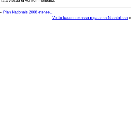
Tätä viestiä ei voi kommentoida.
«
Plan Nationals 2008 etenee…
Voitto kauden ekassa regatassa Naantalissa
»