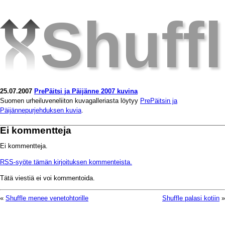
Shuff
25.07.2007
PrePäitsi ja Päijänne 2007 kuvina
Suomen urheiluveneliiton kuvagalleriasta löytyy
PrePäitsin ja
Päijännepurjehduksen kuvia
.
Ei kommentteja
Ei kommentteja.
RSS-syöte tämän kirjoituksen kommenteista.
Tätä viestiä ei voi kommentoida.
«
Shuffle menee venetohtorille
Shuffle palasi kotiin
»